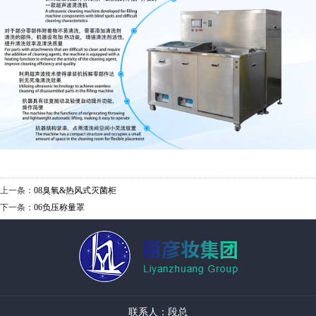
上一条：
08臭氧&热风式灭菌柜
下一条：
06负压称量罩
联系人：段总