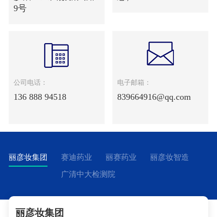
9号
公司电话：
电子邮箱：
136 888 94518
839664916@qq.com
丽彦妆集团
赛迪药业
丽赛药业
丽彦妆智造
广清中大检测院
丽彦妆集团