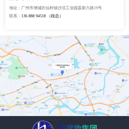
地址：广州市增城区仙村镇沙滘工业园荔新六路19号
联系：
136 888 94518 （段总）